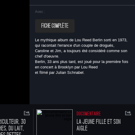
Avec :
FICHE COMPLÈTE
Le mythique album de Lou Reed
Berlin
sorti en 1973,
qui racontait l'errance d'un couple de drogués,
Caroline et Jim, a toujours été considéré comme son
chef d'oeuvre.
 qui
Berlin
, 33 ans plus tard, est joué pour la première fois
en concert à Brooklyn par Lou Reed
 chef
et filmé par Julian Schnabel.
s en
vés.
DOCUMENTAIRE
RICULTEUR, 30
LA JEUNE FILLE ET SON
ES, DU LAIT,
AIGLE