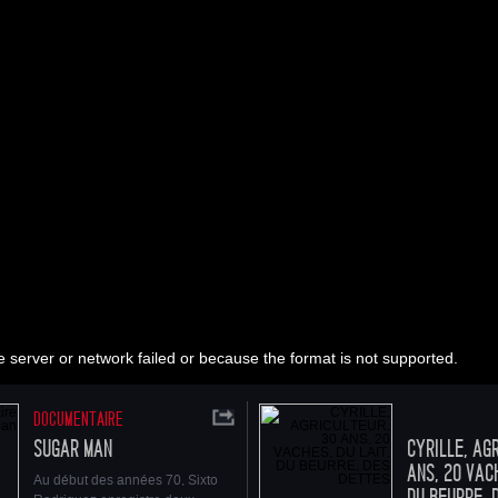
FICHE ARTISTIQUE ET TECHNIQUE
85 min
Etats Unis
2007
1.85
Dolby Digital
Visa n°120.165
Synopsis
Le mythique album de Lou Reed
Berlin
sorti en 1973,
racontait l'errance d'un couple de drogués,
Caroline et Jim, a toujours été considéré comme son
d'oeuvre.
Berlin
, 33 ans plus tard, est joué pour la première foi
concert à Brooklyn par Lou Reed
et filmé par Julian Schnabel.
 server or network failed or because the format is not supported.
Crédits du film : © 2007 Waterboy & Jon Kilik. Tous droits réser
DOCUMENTAIRE
SUGAR MAN
CYRILLE, AG
ANS, 20 VACH
Au début des années 70, Sixto