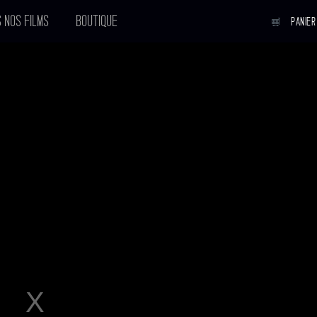
 NOS FILMS
BOUTIQUE
PANIER
BERLIN
Réalisateur :
Julian Schnabel
Sortie en salle :
09-01-2008
Avec :
Voir tous les acteurs
BANDE
ANNONCE