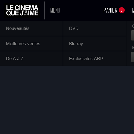
MENU
PANIER
0
Nouveautés
DVD
A L'AFFICHE
Meilleures ventes
Blu-ray
PROCHAINEMENT
De A à Z
Exclusivités ARP
TOUS NOS FILMS
BOUTIQUE
Jayro