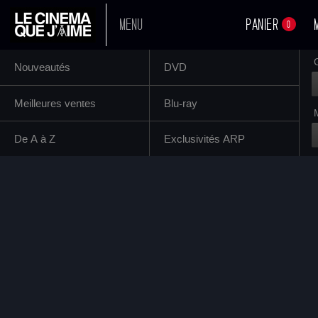
MENU
PANIER
0
Nouveautés
DVD
A L'AFFICHE
Meilleures ventes
Blu-ray
PROCHAINEMENT
De A à Z
Exclusivités ARP
TOUS NOS FILMS
BOUTIQUE
Mariano
Gustav
Brad