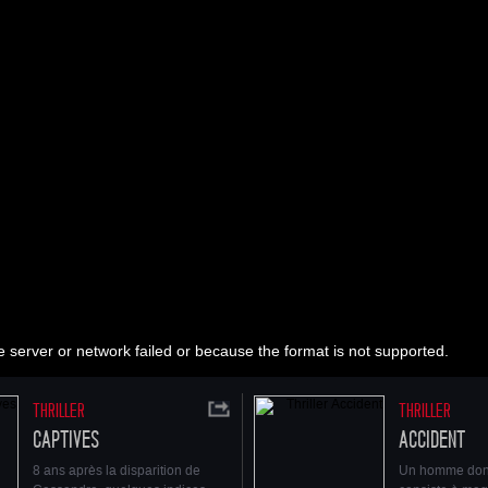
FICHE ARTISTIQUE ET TECHNIQUE
102 min
France
2005
1.85
Dolby Digital
Visa n°112.707
Synopsis
La vie de Vincent ne reprendra que lorsqu’il aura retr
meurtrier de sa femme.
Sa voisine, Alice, est persuadée qu’elle le rendrait h
Alors elle décide de fabriquer un coupable, pour que 
venge et tourne la page.
Mais le coupable idéal n’existe pas… Le crime parfait
 server or network failed or because the format is not supported.
"J'ai vu de l’amour au fond de tes yeux
et même si c'est de l'amour qui vient de l'enfer,
j'en veux encore et encore".
THRILLER
THRILLER
Crédits du film : © ARP SAS ~ ALICE LLC 2006
CAPTIVES
ACCIDENT
8 ans après la disparition de
Un homme dont