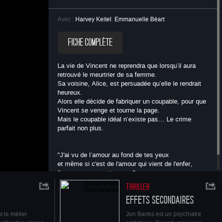
Avec :
Harvey Keitel
,
Emmanuelle Béart
FICHE COMPLÈTE
La vie de Vincent ne reprendra que lorsqu’il aura
retrouvé le meurtrier de sa femme.
Sa voisine, Alice, est persuadée qu’elle le rendrait
heureux.
ouvé le
Alors elle décide de fabriquer un coupable, pour que
Vincent se venge et tourne la page.
eureux.
Mais le coupable idéal n’existe pas… Le crime
Vincent se
parfait non plus.
 non plus.
"J'ai vu de l’amour au fond de tes yeux
et même si c'est de l'amour qui vient de l'enfer,
j'en veux encore et encore".
THRILLER
EFFETS SECONDAIRES
 le métier
Jon Banks est un psychiatre