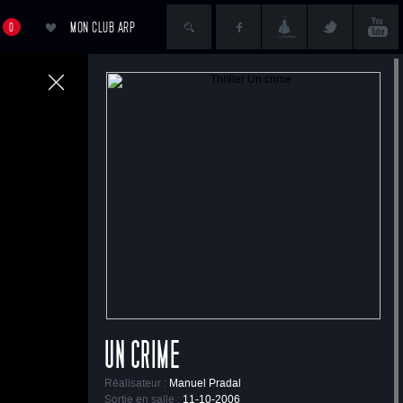
MON CLUB ARP
0
ACCÉDER AU PANIER
t
UN CRIME
Réalisateur :
Manuel Pradal
Sortie en salle :
11-10-2006