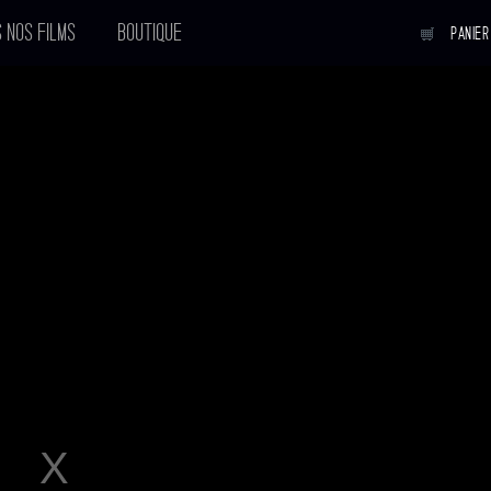
 NOS FILMS
BOUTIQUE
PANIER
UN CRIME
Réalisateur :
Manuel Pradal
Sortie en salle :
11-10-2006
Avec :
Harvey Keitel
,
Emmanuelle Béar
Voir tous les acteurs
BANDE
ANNONCE