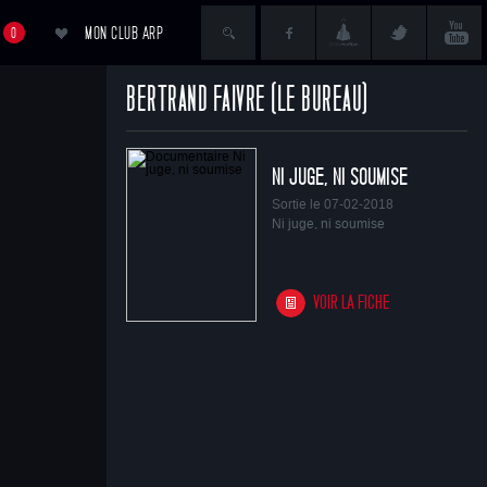
MON CLUB ARP
0
BERTRAND FAIVRE (LE BUREAU)
ACCÉDER AU PANIER
NI JUGE, NI SOUMISE
Sortie le 07-02-2018
Ni juge, ni soumise
VOIR LA FICHE