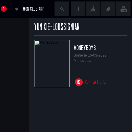
MON CLUB ARP
0
YUN XIE-LOUSSIGNIAN
ACCÉDER AU PANIER
MONEYBOYS
Sortie le 16-03-2022
Moneyboys
VOIR LA FICHE