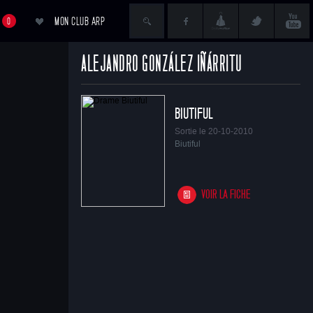
MON CLUB ARP
0
ALEJANDRO GONZÁLEZ IÑÁRRITU
ACCÉDER AU PANIER
BIUTIFUL
Sortie le 20-10-2010
Biutiful
VOIR LA FICHE