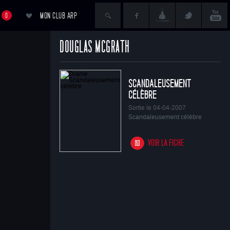
MON CLUB ARP
0
DOUGLAS MCGRATH
ACCÉDER AU PANIER
SCANDALEUSEMENT
CÉLÈBRE
Sortie le 04-04-2007
Scandaleusement célèbre
VOIR LA FICHE