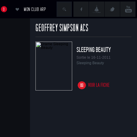
MON CLUB ARP
0
GEOFFREY SIMPSON ACS
ACCÉDER AU PANIER
SLEEPING BEAUTY
Sortie le 16-11-2011
Sleeping Beauty
VOIR LA FICHE