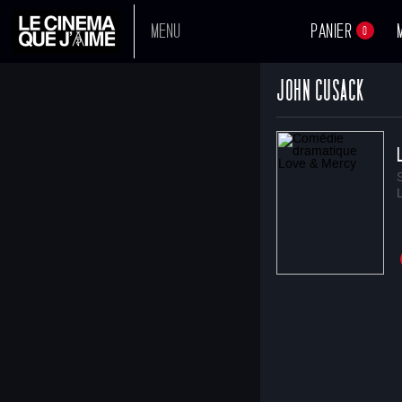
MENU
PANIER
0
JOHN CUSACK
A L'AFFICHE
PROCHAINEMENT
TOUS NOS FILMS
BOUTIQUE