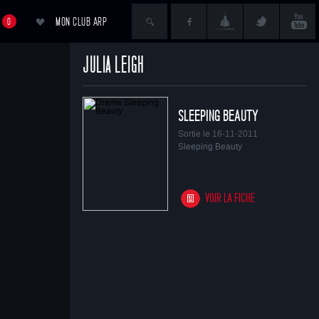
MON CLUB ARP
0
JULIA LEIGH
ACCÉDER AU PANIER
SLEEPING BEAUTY
Sortie le 16-11-2011
Sleeping Beauty
VOIR LA FICHE