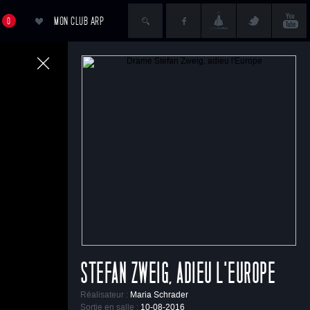
MON CLUB ARP
0
ACCÉDER AU PANIER
STEFAN ZWEIG, ADIEU L'EUROPE
Réalisateur :
Maria Schrader
Sortie en salle :
10-08-2016