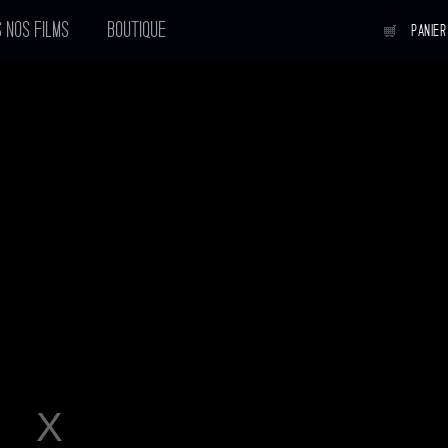
 NOS FILMS
BOUTIQUE
PANIER
STEFAN ZWEIG, ADIEU
L'EUROPE
Réalisateur :
Maria Schrader
Sortie en salle :
10-08-2016
Avec :
Josef Hader
,
Barbara Sukowa
Voir tous les acteurs
BANDE
ANNONCE