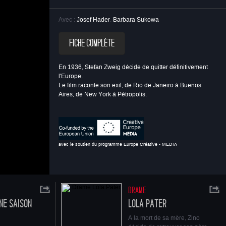
Avec :
Josef Hader
,
Barbara Sukowa
FICHE COMPLÈTE
.651
En 1936, Stefan Zweig décide de quitter définitivement
l'Europe.
Le film raconte son exil, de Rio de Janeiro à Buenos
Aires, de New York à Pétropolis.
Europe.
es, de New
avec le soutien du programme Europe Créative - MEDIA
udience, Maha
DRAME
UNE SAISON
LOLA PATER
A la mort de sa mère, Zino